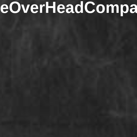
eOverHeadComp